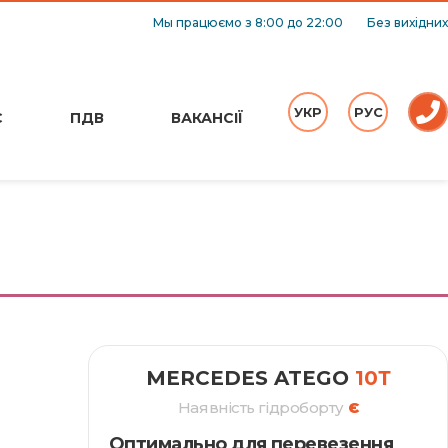
Мы працюємо з 8:00 до 22:00
Без вихідних
УКР
РУС
С
ПДВ
ВАКАНСІЇ
MERCEDES ATEGO
10Т
Наявність гідроборту
Є
Оптимально для перевезення