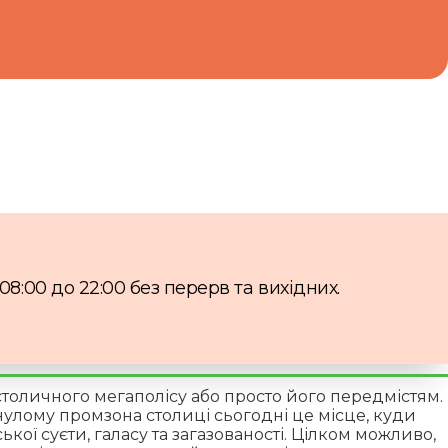
8:00 до 22:00 без перерв та вихідних.
столичного мегаполісу або просто його передмістям.
нулому промзона столиці сьогодні це місце, куди
кої суєти, галасу та загазованості. Цілком можливо,