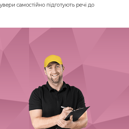
увери самостійно підготують речі до