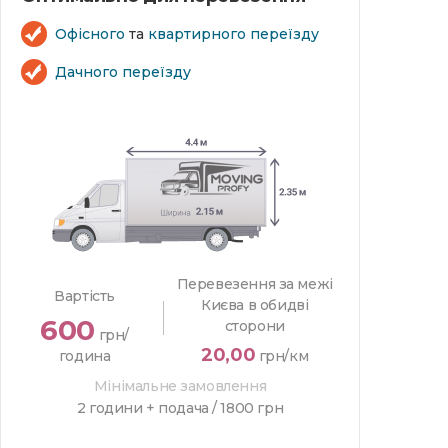
Офісного
та
квартирного переїзду
Дачного переїзду
Перевезення за межі
Вартість
Києва в обидві
600
сторони
грн/
20,00
година
грн/км
Мінімальне замовлення
2 години + подача /
1800 грн