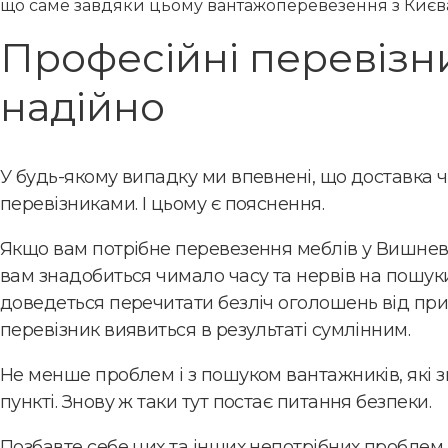
що саме завдяки цьому вантажоперевезення з Києва
Професійні перевізн
надійно
У будь-якому випадку ми впевнені, що доставка
перевізниками. І цьому є пояснення.
Якщо вам потрібне перевезення меблів у Вишнево
вам знадобиться чимало часу та нервів на пошуки
доведеться перечитати безліч оголошень від прив
перевізник виявиться в результаті сумлінним.
Не менше проблем і з пошуком вантажників, які з
пункті. Знову ж таки тут постає питання безпеки.
Позбавте себе цих та інших непотрібних проблем