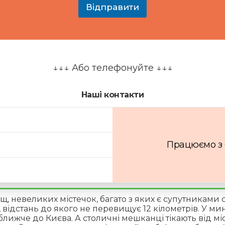
к
Відправити
о
н
с
у
л
ь
↓↓↓ Або телефонуйте ↓↓↓
т
а
ц
Наші контакти
і
я
?
к
о
Працюємо з 0
н
с
у
л
ь
т
щ, невеликих містечок, багато з яких є супутниками 
а
 відстань до якого не перевищує 12 кілометрів. У ми
ц
лижче до Києва. А столичні мешканці тікають від місь