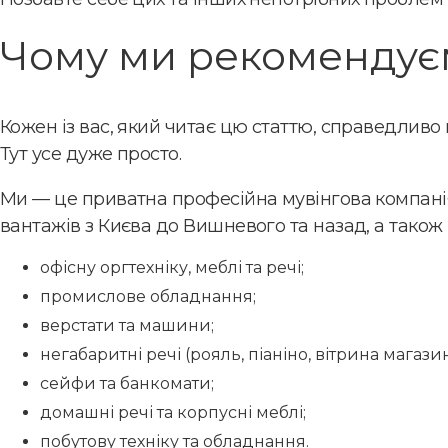
Чому ми рекомендує
Кожен із вас, який читає цю статтю, справедливо
Тут усе дуже просто.
Ми — це приватна професійна мувінгова компанія 
вантажів з Києва до Вишневого та назад, а також 
офісну оргтехніку, меблі та речі;
промислове обладнання;
верстати та машини;
негабаритні речі (рояль, піаніно, вітрина магазин
сейфи та банкомати;
домашні речі та корпусні меблі;
побутову техніку та обладнання.