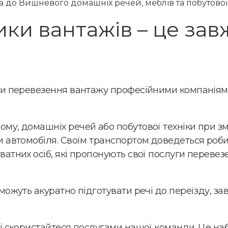
і
 до Вишневого домашніх речей, меблів та побутової
я
?
ики вантажів – це за
 чи перевезення вантажу професійними компаніям
му, домашніх речей або побутової техніки при зм
 автомобіля. Своїм транспортом доведеться робити
атних осіб, які пропонують свої послуги перевезе
можуть акуратно підготувати речі до переїзду, за
 і скористайтеся послугами нашої команди. Це на