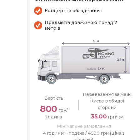
Концертне обладнання
Предметів довжиною понад 7
метрів
Перевезення за межі
Вартість
Києва в обидві
800
сторони
грн/
35,00
година
грн/км
Мінімальне замовлення
4 години + подача /
4000 грн (ціна з
роклою)