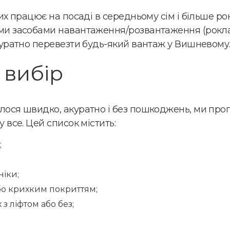
х працює на посаді в середньому сім і більше рок
ми засобами навантаження/розвантаження (рокла,
куратно перевезти будь-який вантаж у Вишневому
 вибір
ося швидко, акуратно і без пошкоджень, ми проп
 все. Цей список містить:
;
ніки;
бо крихким покриттям;
з ліфтом або без;