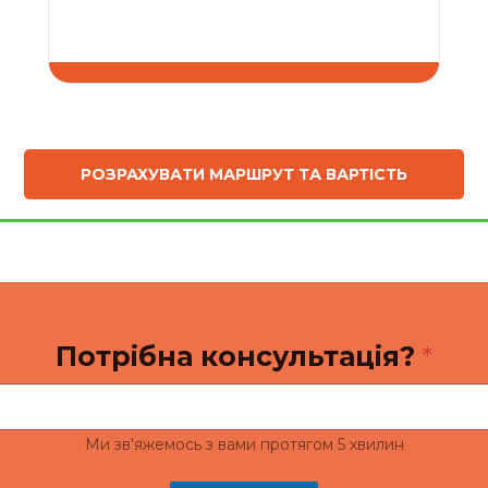
ЗАМОВИТИ
РОЗРАХУВАТИ МАРШРУТ ТА ВАРТІСТЬ
П
Потрібна консультація?
*
о
т
р
і
б
Ми зв'яжемось з вами протягом 5 хвилин
н
а