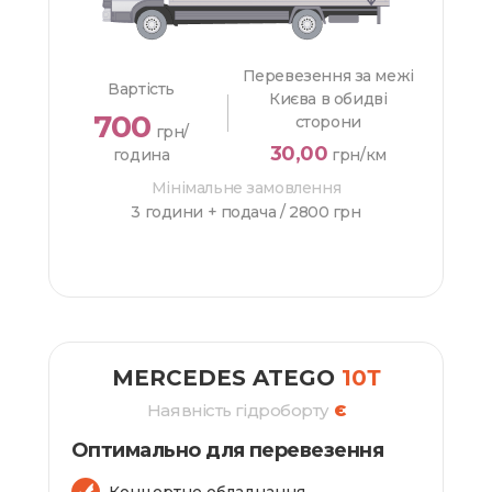
Перевезення за межі
Вартість
Києва в обидві
700
сторони
грн/
30,00
година
грн/км
Мінімальне замовлення
3 години + подача /
2800 грн
ЗАМОВИТИ
MERCEDES ATEGO
10Т
Наявність гідроборту
Є
Оптимально для перевезення
Концертне обладнання