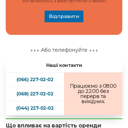
л
Ми зв'яжемось з вами протягом 5 хвилин
ь
т
а
Відправити
ц
і
я
?
к
о
↓↓↓ Або телефонуйте ↓↓↓
н
с
у
Наші контакти
л
ь
(066) 227-02-02
т
Працюємо з 08:00
а
до 22:00 без
ц
(068) 227-02-02
перерв та
і
вихідних.
я
?
(044) 227-02-02
*
Що впливає на вартість оренди