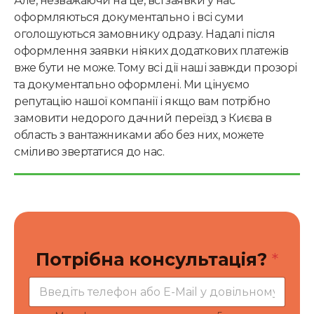
Але, незважаючи на це, всі заявки у нас
оформляються документально і всі суми
оголошуються замовнику одразу. Надалі після
оформлення заявки ніяких додаткових платежів
вже бути не може. Тому всі дії наші завжди прозорі
та документально оформлені. Ми цінуємо
репутацію нашої компанії і якщо вам потрібно
замовити недорого дачний переїзд з Києва в
область з вантажниками або без них, можете
сміливо звертатися до нас.
к
Потрібна консультація?
*
о
н
с
у