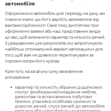
автомобіля
Оформляючи автомобіль для переїзду на дачу, ви
повинні знати, що його вартість залежатиме від
вантажопідйомності. Саме тому диспетчер при
оформленні заявки або наш представник виїде
до вас, щоб визначити характер та кількість речей.
З урахуванням цих результатів, ми запропонуємо
найбільш оптимальний варіант автомашини для
того, щоб вам не довелося переплачувати за
порожні метри його кузова.
Крім того, на загальну суму замовлення
впливатиме:
характер та кількість обраних додаткових
послуг (розбирання/складання меблів,
демонтаж та встановлення побутової
техніки, упаковка особливо крихких та
дорогих речей, спуск речей до автомобіля
сходами або через балкон за допомогою