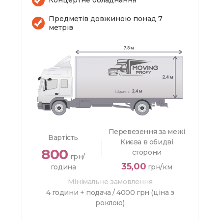
Предметів довжиною понад 7
метрів
Перевезення за межі
Вартість
Києва в обидві
800
сторони
грн/
35,00
година
грн/км
Мінімальне замовлення
4 години + подача /
4000 грн (ціна з
роклою)