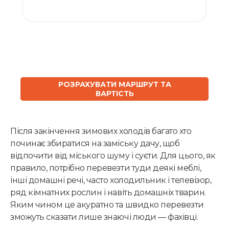
ЗАМОВИТИ
РОЗРАХУВАТИ МАРШРУТ ТА
ВАРТІСТЬ
Після закінчення зимових холодів багато хто
починає збиратися на заміську дачу, щоб
відпочити від міського шуму і суєти. Для цього, як
правило, потрібно перевезти туди деякі меблі,
інші домашні речі, часто холодильник і телевізор,
ряд кімнатних рослин і навіть домашніх тварин.
Яким чином це акуратно та швидко перевезти
зможуть сказати лише знаючі люди — фахівці.