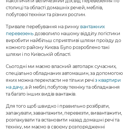
накопичити величезний досвід перевезення по
столиці та області домашніх речей, меблів,
побутової техніки та різних рослин.
Тривале перебування на ринку
вантажних
перевезень
дозволило нашому відділу логістики
виробити найбільш сприятливі шляхи проїзду до
кожного району Києва. Було розроблено такі
шляхи і по Київській області.
Сьогодні ми маємо власний автопарк сучасних,
спеціально обладнаних автомашин, за допомогою
яких можна перекласти не тільки речі
з квартири
на дачу
, а й меблі, побутову техніку та обладнання
та багато інших видів вантажів.
Для того щоб швидко і правильно розібрати,
запакувати, завантажити, перевезти, вивантажити,
розпакувати та встановити назад домашні речі та
техніку, ми маємо в своєму розпорядженні