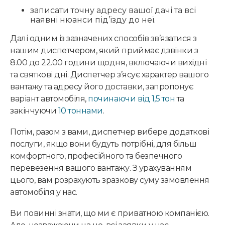
записати точну адресу вашої дачі та всі
наявні нюанси під’їзду до неї.
Далі одним із зазначених способів зв’язатися з
нашим диспетчером, який приймає дзвінки з
8.00 до 22.00 години щодня, включаючи вихідні
та святкові дні. Диспетчер з’ясує характер вашого
вантажу та адресу його доставки, запропонує
варіант автомобіля,
починаючи від 1,5 тон
та
закінчуючи
10 тоннами
.
Потім, разом з вами, диспетчер вибере додаткові
послуги, якщо вони будуть потрібні, для більш
комфортного, професійного та безпечного
перевезення вашого вантажу. З урахуванням
цього, вам розрахують зразкову суму замовлення
автомобіля у нас.
Ви повинні знати, що ми є приватною компанією.