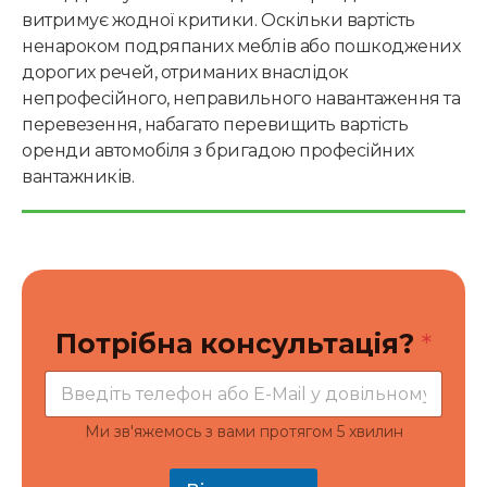
витримує жодної критики. Оскільки вартість
ненароком подряпаних меблів або пошкоджених
дорогих речей, отриманих внаслідок
непрофесійного, неправильного навантаження та
перевезення, набагато перевищить вартість
оренди автомобіля з бригадою професійних
вантажників.
к
Потрібна консультація?
*
о
н
с
у
л
Ми зв'яжемось з вами протягом 5 хвилин
ь
т