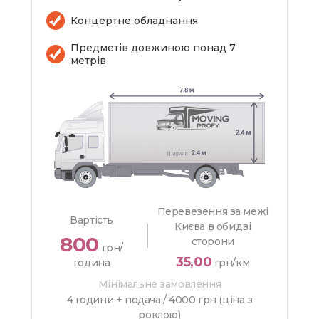
Концертне обладнання
Предметів довжиною понад 7
метрів
Перевезення за межі
Вартість
Києва в обидві
800
сторони
грн/
35,00
година
грн/км
Мінімальне замовлення
4 години + подача /
4000 грн (ціна з
роклою)