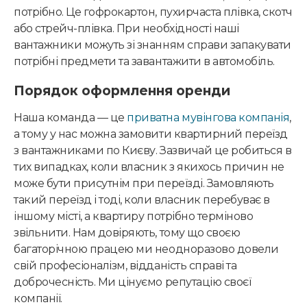
потрібно. Це гофрокартон, пухирчаста плівка, скотч
або стрейч-плівка. При необхідності наші
вантажники можуть зі знанням справи запакувати
потрібні предмети та завантажити в автомобіль.
Порядок оформлення оренди
Наша команда — це
приватна мувінгова компанія
,
а тому у нас можна замовити квартирний переїзд
з вантажниками по Києву. Зазвичай це робиться в
тих випадках, коли власник з якихось причин не
може бути присутнім при переїзді. Замовляють
такий переїзд і тоді, коли власник перебуває в
іншому місті, а квартиру потрібно терміново
звільнити. Нам довіряють, тому що своєю
багаторічною працею ми неодноразово довели
свій професіоналізм, відданість справі та
доброчесність. Ми цінуємо репутацію своєї
компанії.