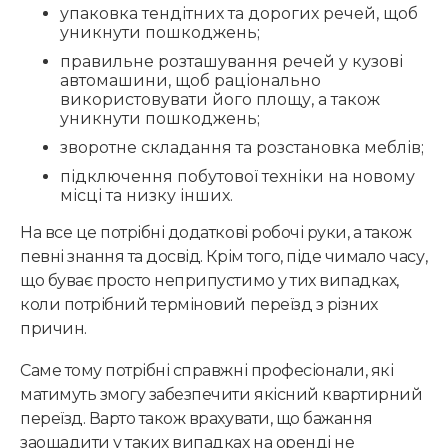
упаковка тендітних та дорогих речей, щоб
уникнути пошкоджень;
правильне розташування речей у кузові
автомашини, щоб раціонально
використовувати його площу, а також
уникнути пошкоджень;
зворотне складання та розстановка меблів;
підключення побутової техніки на новому
місці та низку інших.
На все це потрібні додаткові робочі руки, а також
певні знання та досвід. Крім того, піде чимало часу,
що буває просто неприпустимо у тих випадках,
коли потрібний терміновий переїзд з різних
причин.
Саме тому потрібні справжні професіонали, які
матимуть змогу забезпечити якісний квартирний
переїзд. Варто також врахувати, що бажання
заощадити у таких випадках на оренді не