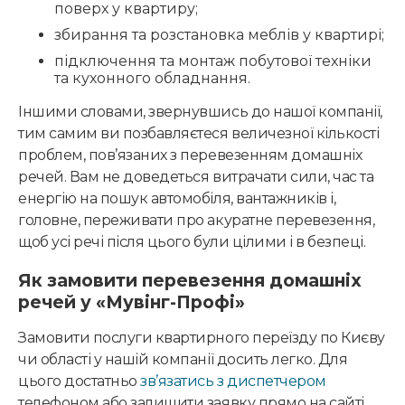
поверх у квартиру;
збирання та розстановка меблів у квартирі;
підключення та монтаж побутової техніки
та кухонного обладнання.
Іншими словами, звернувшись до нашої компанії,
тим самим ви позбавляєтеся величезної кількості
проблем, пов’язаних з перевезенням домашніх
речей. Вам не доведеться витрачати сили, час та
енергію на пошук автомобіля, вантажників і,
головне, переживати про акуратне перевезення,
щоб усі речі після цього були цілими і в безпеці.
Як замовити перевезення домашніх
речей у «Мувінг-Профі»
Замовити послуги квартирного переїзду по Києву
чи області у нашій компанії досить легко. Для
цього достатньо
зв’язатись з диспетчером
телефоном або залишити заявку прямо на сайті.