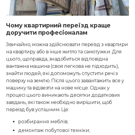
Чому квартирний переїзд краще
доручити професіоналам
Звичайно, можна здійснювати переїзд з квартири
на квартиру або в інше житло та самотужки. Для
цього, щоправда, знадобиться відповідна
вантажна машина (своя легкова не підходить),
знайти людей, які допоможуть спустити речі з
поверху на землю. Після цього завантажить все у
машину та відвезти на нове місце. Однак у
процесі цього виникають десятки додаткових
завдань, які також необхідно вирішити, щоб
переїзд був успішним. Це:
розбирання меблів;
демонтаж побутової техніки;