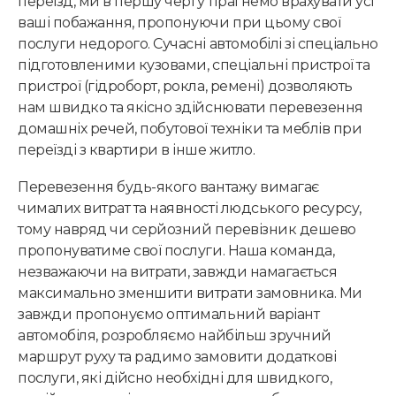
переїзд, ми в першу чергу прагнемо врахувати усі
ваші побажання, пропонуючи при цьому свої
послуги недорого. Сучасні автомобілі зі спеціально
підготовленими кузовами, спеціальні пристрої та
пристрої (гідроборт, рокла, ремені) дозволяють
нам швидко та якісно здійснювати перевезення
домашніх речей, побутової техніки та меблів при
переїзді з квартири в інше житло.
Перевезення будь-якого вантажу вимагає
чималих витрат та наявності людського ресурсу,
тому навряд чи серйозний перевізник дешево
пропонуватиме свої послуги. Наша команда,
незважаючи на витрати, завжди намагається
максимально зменшити витрати замовника. Ми
завжди пропонуємо оптимальний варіант
автомобіля, розробляємо найбільш зручний
маршрут руху та радимо замовити додаткові
послуги, які дійсно необхідні для швидкого,