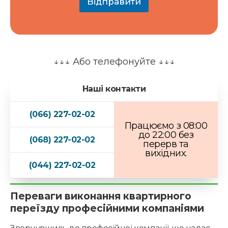
а
Відправити
ц
і
я
?
к
о
↓↓↓ Або телефонуйте ↓↓↓
н
с
у
Наші контакти
л
ь
(066) 227-02-02
т
Працюємо з 08:00
а
до 22:00 без
ц
(068) 227-02-02
перерв та
і
вихідних.
я
?
(044) 227-02-02
П
о
т
Переваги виконання квартирного
р
переїзду професійними компаніями
і
б