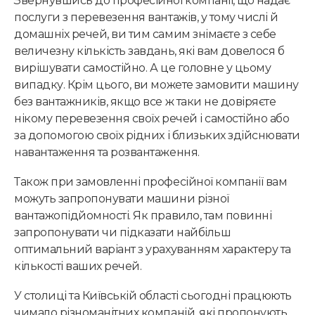
Звернувшись до професійної компанії, що надає
н
послуги з перевезення вантажів, у тому числі й
а
домашніх речей, ви тим самим знімаєте з себе
величезну кількість завдань, які вам довелося б
вирішувати самостійно. А це головне у цьому
випадку. Крім цього, ви можете замовити машину
без вантажників, якщо все ж таки не довіряєте
нікому перевезення своїх речей і самостійно або
за допомогою своїх рідних і близьких здійснювати
навантаження та розвантаження.
Також при замовленні професійної компанії вам
можуть запропонувати машини різної
вантажопідйомності. Як правило, там повинні
запропонувати чи підказати найбільш
оптимальний варіант з урахуванням характеру та
кількості ваших речей.
У столиці та Київській області сьогодні працюють
чимало різноманітних компаній, які пропонують