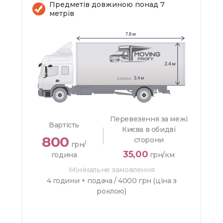
Предметів довжиною понад 7
метрів
Перевезення за межі
Вартість
Києва в обидві
800
сторони
грн/
35,00
година
грн/км
Мінімальне замовлення
4 години + подача /
4000 грн (ціна з
роклою)