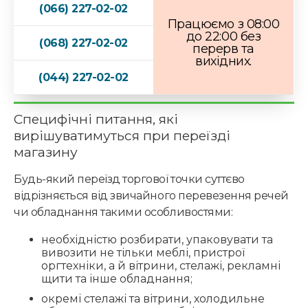
б
(066) 227-02-02
н
Працюємо з 08:00
а
до 22:00 без
(068) 227-02-02
к
перерв та
о
вихідних.
н
(044) 227-02-02
с
у
л
Специфічні питання, які
ь
вирішуватимуться при переїзді
т
а
магазину
ц
і
Будь-який переїзд торгової точки суттєво
я
відрізняється від звичайного перевезення речей
?
чи обладнання такими особливостями:
необхідністю розбирати, упаковувати та
вивозити не тільки меблі, пристрої
оргтехніки, а й вітрини, стелажі, рекламні
щити та інше обладнання;
окремі стелажі та вітрини, холодильне