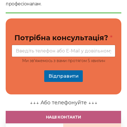
професіоналам.
к
Потрібна консультація?
*
о
н
с
у
л
Ми зв'яжемось з вами протягом 5 хвилин
ь
т
а
Відправити
ц
і
я
?
П
↓↓↓ Або телефонуйте ↓↓↓
о
т
НАШІ КОНТАКТИ
р
і