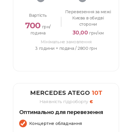
Перевезення за межі
Вартість
Києва в обидві
700
сторони
грн/
30,00
година
грн/км
Мінімальне замовлення
3 години + подача /
2800 грн
ЗАМОВИТИ
MERCEDES ATEGO
10Т
Наявність гідроборту
Є
Оптимально для перевезення
Концертне обладнання