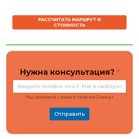
РАССЧИТАТЬ МАРШРУТ И
СТОИМОСТЬ
Н
Нужна консультация?
*
у
ж
н
а
к
Мы свяжемся с вами в течение 5 минут
о
н
с
Отправить
у
л
ь
т