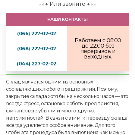
а
↓↓↓ Или звоните ↓↓↓
ц
и
НАШИ КОНТАКТЫ
я
?
Н
(066) 227-02-02
у
Работаем с 08:00
ж
до 22:00 без
(068) 227-02-02
н
перерывов и
а
выходных.
(044) 227-02-02
Склад является одним из основных
составляющих любого предприятия. Поэтому,
закрытие склада хотя бы на несколько часов — это
всегда стресс, остановка работы предприятия,
финансовые убытки и много других
неприятностей. В связи с этим, к переезду склада
всегда уделяется особое внимание. Для того,
чтобы эта процедура была выполнена как можно