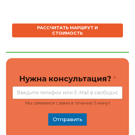
РАССЧИТАТЬ МАРШРУТ И
СТОИМОСТЬ
к
Нужна консультация?
*
о
н
с
у
л
Мы свяжемся с вами в течение 5 минут
ь
т
а
Отправить
ц
и