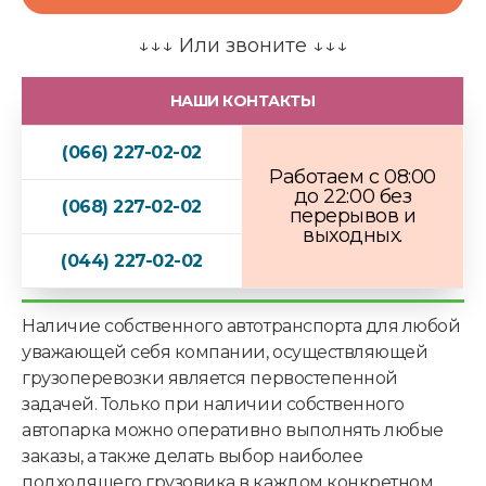
я
?
*
↓↓↓ Или звоните ↓↓↓
Н
у
НАШИ КОНТАКТЫ
ж
н
а
(066) 227-02-02
Работаем с 08:00
до 22:00 без
(068) 227-02-02
перерывов и
выходных.
(044) 227-02-02
Наличие собственного автотранспорта для любой
уважающей себя компании, осуществляющей
грузоперевозки является первостепенной
задачей. Только при наличии собственного
автопарка можно оперативно выполнять любые
заказы, а также делать выбор наиболее
подходящего грузовика в каждом конкретном