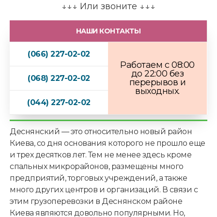
я
↓↓↓ Или звоните ↓↓↓
?
НАШИ КОНТАКТЫ
(066) 227-02-02
Работаем с 08:00
до 22:00 без
(068) 227-02-02
перерывов и
выходных.
(044) 227-02-02
Деснянский — это относительно новый район
Киева, со дня основания которого не прошло еще
и трех десятков лет. Тем не менее здесь кроме
спальных микрорайонов, размещены много
предприятий, торговых учреждений, а также
много других центров и организаций. В связи с
этим грузоперевозки в Деснянском районе
Киева являются довольно популярными. Но,