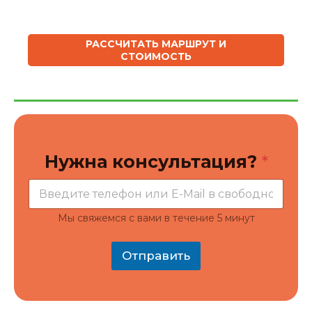
РАССЧИТАТЬ МАРШРУТ И
СТОИМОСТЬ
*
Нужна консультация?
*
*
к
о
н
с
Мы свяжемся с вами в течение 5 минут
у
л
ь
Отправить
т
а
ц
и