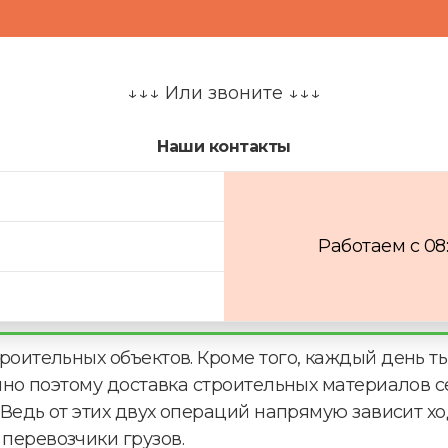
к
о
н
с
у
↓↓↓ Или звоните ↓↓↓
л
ь
т
Наши контакты
а
ц
и
я
?
Работаем с 08
роительных объектов. Кроме того, каждый день т
нно поэтому доставка строительных материалов с
 Ведь от этих двух операций напрямую зависит хо
перевозчики грузов.