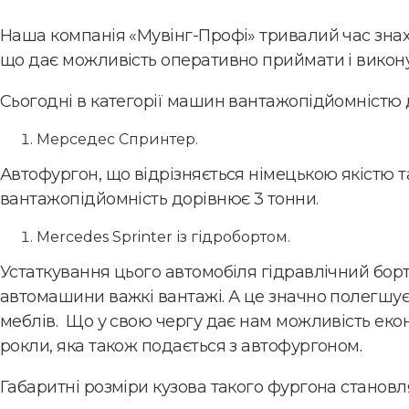
Наша компанія «Мувінг-Профі» тривалий час знах
що дає можливість оперативно приймати і виконув
Сьогодні в категорії машин вантажопідйомністю д
Мерседес Спринтер.
Автофургон, що відрізняється німецькою якістю та 
вантажопідйомність дорівнює 3 тонни.
Mercedes Sprinter із гідробортом.
Устаткування цього автомобіля гідравлічний борт
автомашини важкі вантажі. А це значно полегшу
меблів. Що у свою чергу дає нам можливість еко
рокли, яка також подається з автофургоном.
Габаритні розміри кузова такого фургона становлят