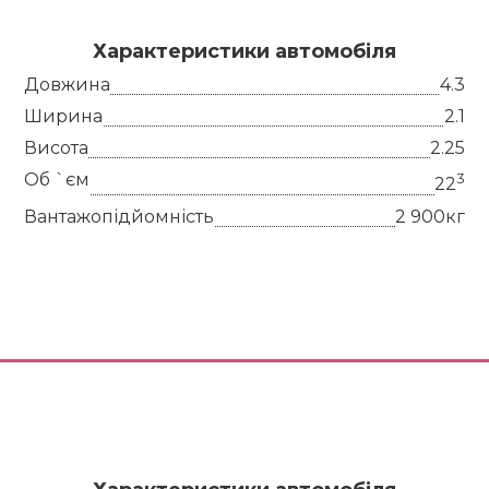
Характеристики автомобіля
Довжина
4.3
Ширина
2.1
Висота
2.25
Об `єм
3
22
Вантажопідйомність
2 900кг