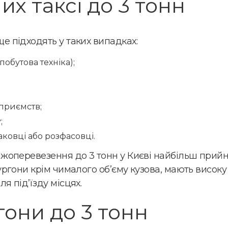
х таксі до 3 тонн
т
а
ц
і
е підходять у таких випадках:
я
?
обутова техніка);
приємств;
;
аковці або розфасовці.
ажоперевезення до 3 тонн у Києві найбільш прийня
ургони крім чималого об’єму кузова, мають високу 
я під’їзду місцях.
они до 3 тонн