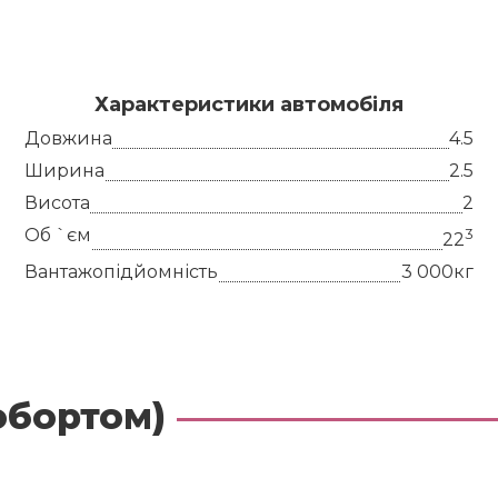
Характеристики автомобіля
Довжина
4.5
Ширина
2.5
Висота
2
Об `єм
3
22
Вантажопідйомність
3 000кг
робортом)