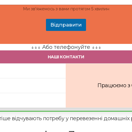
у
л
Ми зв'яжемось з вами протягом 5 хвилин
ь
т
а
Відправити
ц
і
я
?
↓↓↓ Або телефонуйте ↓↓↓
П
НАШІ КОНТАКТИ
о
т
р
і
б
Працюємо з 0
н
а
к
о
н
с
тіше відчувають потребу у перевезенні домашніх р
у
л
ь