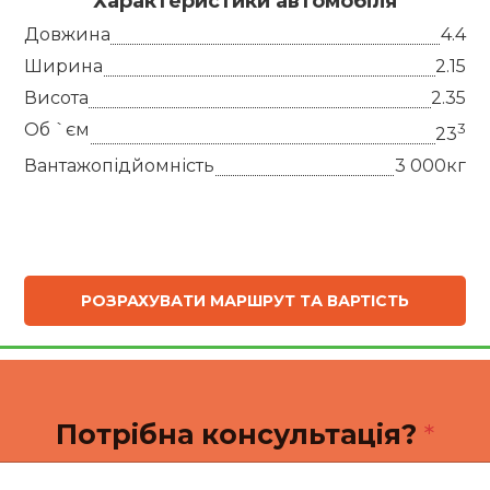
Характеристики автомобіля
Довжина
4.4
Ширина
2.15
Висота
2.35
Об `єм
3
23
Вантажопідйомність
3 000кг
РОЗРАХУВАТИ МАРШРУТ ТА ВАРТІСТЬ
к
Потрібна консультація?
*
о
н
с