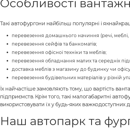
Особливості вантажни
Такі автофургони найбільш популярні і якнайкращ
перевезення домашнього начиння (речі, меблі, п
перевезення сейфів та банкоматів;
перевезення офісної техніки та меблів;
перевезення обладнання малих та середніх під
доставка меблів з магазину до будинку чи офісу
перевезення будівельних матеріалів у різній уп
Їх найчастіше замовляють тому, що вартість вант
підприємств. Крім того, такі малогабаритні автоф
використовувати їх у будь-яких важкодоступних дл
Наш автопарк та фург