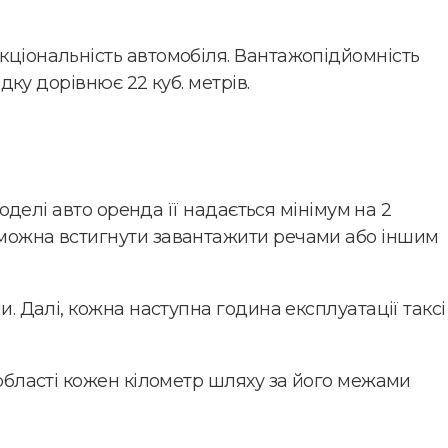
нкціональність автомобіля. Вантажопідйомність
адку дорівнює 22 куб. метрів.
моделі авто оренда її надається мінімум на 2
й можна встигнути завантажити речами або іншим
и. Далі, кожна наступна година експлуатації таксі
 області кожен кілометр шляху за його межами