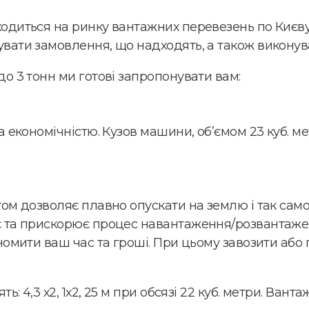
одиться на ринку вантажних перевезень по Києву 
ати замовлення, що надходять, а також виконувати
о 3 тонн ми готові запропонувати вам:
економічністю. Кузов машини, об’ємом 23 куб. метра
ом дозволяє плавно опускати на землю і так само
є та прискорює процес навантаження/розвантажен
номити ваш час та гроші. При цьому завозити або
ь: 4,3 х2, 1х2, 25 м при обсязі 22 куб. метри. Ван